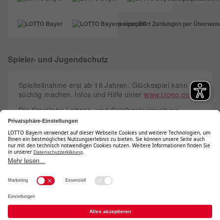
Spieler- und Jugendschutz
Spielteilnahme erst ab 18 Jahren. Glücksspiel kann
süchtig machen. Infos und Hilfe unter
www.bioeg.de
.
Die Staatliche Lotterie- und Spielbankverwaltung
verfügt über eine Erlaubnis der zuständigen
Glücksspielaufsichtsbehörde und steht unter deren
Aufsicht.
Teilnahmebedingungen
Barrierefreiheit
Datenschutz
Kontakt
Impressum
Sitemap