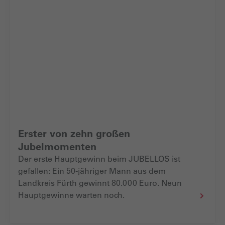
Erster von zehn großen
Jubelmomenten
Der erste Hauptgewinn beim JUBELLOS ist
gefallen: Ein 50-jähriger Mann aus dem
Landkreis Fürth gewinnt 80.000 Euro. Neun
Hauptgewinne warten noch.