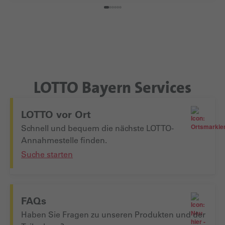
LOTTO Bayern Services
LOTTO vor Ort
Schnell und bequem die nächste LOTTO-
Annahmestelle finden.
Suche starten
FAQs
Haben Sie Fragen zu unseren Produkten und der