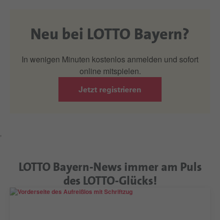
Neu bei LOTTO Bayern?
In wenigen Minuten kostenlos anmelden und sofort
online mitspielen.
Jetzt registrieren
,
LOTTO Bayern-News immer am Puls
des LOTTO-Glücks!