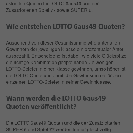
aktuellen Quoten für LOTTO 6aus49 und der
Zusatzlotterien Spiel 77 sowie SUPER 6.
Wie entstehen LOTTO 6aus49 Quoten?
Ausgehend von dieser Gesamtsumme wird unter allen
Gewinnern der jeweiligen Klasse ein prozentualer Anteil
ausgezahlt. Entscheidend ist dabei, wie viele Glückspilze
die richtige Kombination getippt haben. Je weniger
LOTTO-Spieler in einer Klasse gewinnen, umso höher ist
die LOTTO Quote und damit die Gewinnsumme für den
einzelnen LOTTO-Spieler in seiner Gewinnklasse.
Wann werden die LOTTO 6aus49
Quoten veröffentlicht?
Die LOTTO 6aus49 Quoten und die der Zusatzlotterien
SUPER 6 und Spiel 77 werden immer gleichzeitig