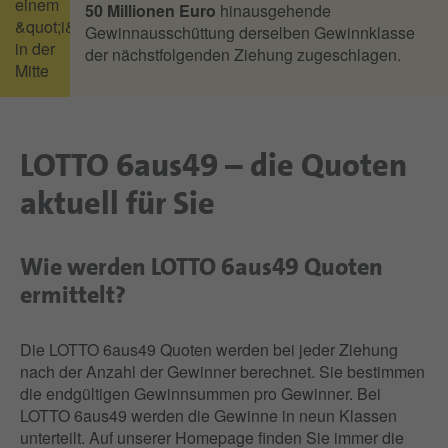
50 Millionen Euro
hinausgehende
Gewinnausschüttung derselben Gewinnklasse
der nächstfolgenden Ziehung zugeschlagen.
LOTTO 6aus49 – die Quoten
aktuell für Sie
Wie werden LOTTO 6aus49 Quoten
ermittelt?
Die LOTTO 6aus49 Quoten werden bei jeder Ziehung
nach der Anzahl der Gewinner berechnet. Sie bestimmen
die endgültigen Gewinnsummen pro Gewinner. Bei
LOTTO 6aus49 werden die Gewinne in neun Klassen
unterteilt. Auf unserer Homepage finden Sie immer die