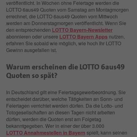
veröffentlicht. In Wochen ohne Feiertage werden die
LOTTO 6aus49 Quoten vom Samstag am Montagmorgen
errechnet, die LOTTO 6aus49 Quoten vom Mittwoch
werden am Donnerstagmorgen veröffentlicht. Wenn Sie
den entsprechenden
LOTTO Bayern-Newsletter
abonnieren oder unsere
LOTTO Bayern Apps
nutzen,
erfahren Sie sobald wie möglich, wie hoch Ihr LOTTO
Gewinn ausgefallen ist.
Warum erscheinen die LOTTO 6aus49
Quoten so spät?
In Deutschland gilt eine Feiertagsgewerbeordnung. Sie
entscheidet darüber, welche Tätigkeiten an Sonn- und
Feiertagen verrichtet werden dürfen. Da die Lotto- und
Totogesellschaften an diesen Tagen nicht arbeiten
dürfen, werden die Quoten erst am Folgetag
bekanntgegeben. Wer in einer der über 3.000
LOTTO Annahmestellen in Bayern
spielt, kann seinen