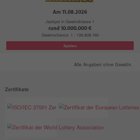
Am 11.08.2026
Jackpot in Gewinnklasse 1
rund 10.000.000 €
Gewinnchance: 1 : 139.838.160
Spielen
Alle Angaben ohne Gewähr.
Zertifikate