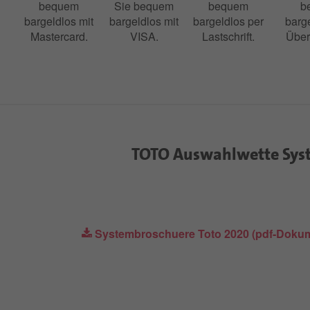
TOTO Auswahlwette Sys
Systembroschuere Toto 2020 (pdf-Dokume