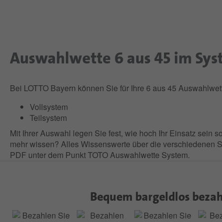
Auswahlwette 6 aus 45 im Sys
Bei LOTTO Bayern können Sie für Ihre 6 aus 45 Auswahlwett
Vollsystem
Teilsystem
Mit Ihrer Auswahl legen Sie fest, wie hoch Ihr Einsatz se
mehr wissen? Alles Wissenswerte über die verschiedenen S
PDF unter dem Punkt TOTO Auswahlwette System.
Bequem bargeldlos bezah