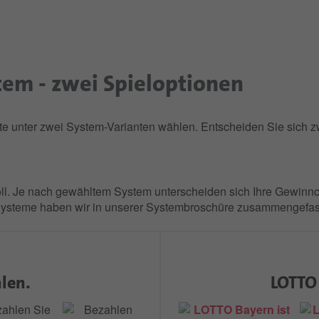
tem - zwei Spieloptionen
e unter zwei System-Varianten wählen. Entscheiden Sie sich 
in soll. Je nach gewähltem System unterscheiden sich Ihre Gew
ysteme haben wir in unserer Systembroschüre zusammengefass
len.
LOTTO 