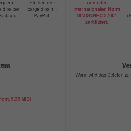
tem
Ve
Wann wird das Spielen zum
nt, 5,35 MiB)