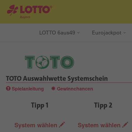
LOTTO 6aus49
Eurojackpot
TOTO Auswahlwette Systemschein
Spielanleitung
Gewinnchancen
Tipp 1
Tipp 2
System wählen
System wählen