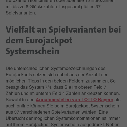
Eurozahlen kombinieren oder aber alle 12 Eurozahlen
mit bis zu 6 Glückszahlen. Insgesamt gibt es 37
Spielvarianten.
Vielfalt an Spielvarianten bei
dem Eurojackpot
Systemschein
Die unterschiedlichen Systembezeichnungen des
Eurojackpots setzen sich dabei aus der Anzahl der
möglichen Tipps in den beiden Feldern zusammen. So
besagt das System 7/4, dass Sie im oberen Feld 7
Zahlen und im unteren Feld 4 Zahlen ankreuzen können.
Sowohl in den
Annahmestellen von LOTTO Bayern
als
auch online können Sie beim Eurojackpot Systemschein
aus 37 verschiedenen Spielvarianten wählen. Eine
Übersicht der möglichen Systemkombinationen ist immer
auf Ihrem Eurojackpot Systemschein aufgedruckt. Neben