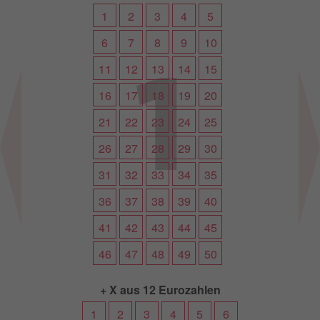
ier:
Manuelle Zahleneingabe hier:
1
2
3
4
5
6
7
8
9
10
1
11
12
13
14
15
16
17
18
19
20
21
22
23
24
25
26
27
28
29
30
31
32
33
34
35
36
37
38
39
40
41
42
43
44
45
46
47
48
49
50
+
X
aus 12 Eurozahlen
ier:
Manuelle Zahleneingabe hier:
1
2
3
4
5
6