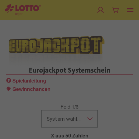
Eurojackpot Systemschein
Spielanleitung
Gewinnchancen
Feld 1/6
System wählen
X
aus 50 Zahlen