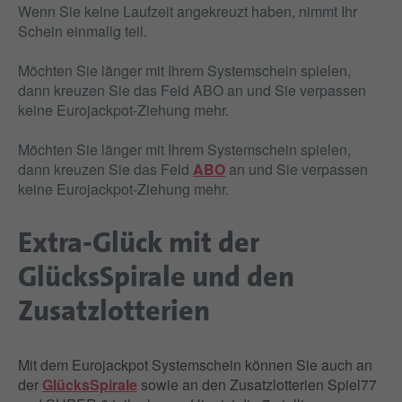
Wenn Sie keine Laufzeit angekreuzt haben, nimmt Ihr
Schein einmalig teil.
Möchten Sie länger mit Ihrem Systemschein spielen,
dann kreuzen Sie das Feld ABO an und Sie verpassen
keine Eurojackpot-Ziehung mehr.
Möchten Sie länger mit Ihrem Systemschein spielen,
dann kreuzen Sie das Feld
ABO
an und Sie verpassen
keine Eurojackpot-Ziehung mehr.
Extra-Glück mit der
GlücksSpirale und den
Zusatzlotterien
Mit dem Eurojackpot Systemschein können Sie auch an
der
GlücksSpirale
sowie an den Zusatzlotterien Spiel77