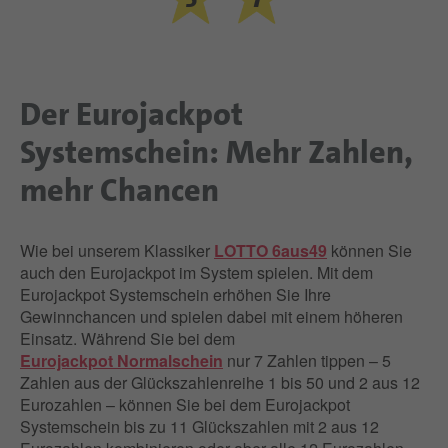
Der Eurojackpot
Systemschein: Mehr Zahlen,
mehr Chancen
Wie bei unserem Klassiker
LOTTO 6aus49
können Sie
auch den Eurojackpot im System spielen. Mit dem
Eurojackpot Systemschein erhöhen Sie Ihre
Gewinnchancen und spielen dabei mit einem höheren
Einsatz. Während Sie bei dem
Eurojackpot Normalschein
nur 7 Zahlen tippen – 5
Zahlen aus der Glückszahlenreihe 1 bis 50 und 2 aus 12
Eurozahlen – können Sie bei dem Eurojackpot
Systemschein bis zu 11 Glückszahlen mit 2 aus 12