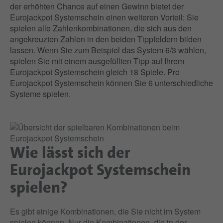
der erhöhten Chance auf einen Gewinn bietet der
Eurojackpot Systemschein einen weiteren Vorteil: Sie
spielen alle Zahlenkombinationen, die sich aus den
angekreuzten Zahlen in den beiden Tippfeldern bilden
lassen. Wenn Sie zum Beispiel das System 6/3 wählen,
spielen Sie mit einem ausgefüllten Tipp auf Ihrem
Eurojackpot Systemschein gleich 18 Spiele. Pro
Eurojackpot Systemschein können Sie 6 unterschiedliche
Systeme spielen.
Wie lässt sich der
Eurojackpot Systemschein
spielen?
Es gibt einige Kombinationen, die Sie nicht im System
spielen können. Nur die Kombinationen, die in der