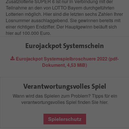
Zusatzlotterie SUPER 6 ist nur in Verbindung mit der
Teilnahme an den von LOTTO Bayern durchgeführten
Lotterien möglich. Hier sind die letzten sechs Zahlen Ihrer
Losnummer ausschlaggebend. Sie gewinnen bereits mit
einer richtigen Endziffer. Der Hauptgewinn beläuft sich
hier auf 100.000 Euro.
Eurojackpot Systemschein
Eurojackpot Systemspielbroschuere 2022 (pdf-
Dokument, 4,53 MiB)
Verantwortungsvolles Spiel
Wann wird das Spielen zum Problem? Tipps für ein
verantwortungsvolles Spiel finden Sie hier.
Spielerschutz