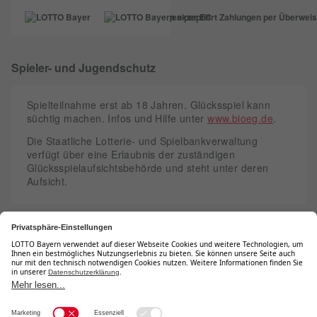
Spieler- und Jugendschutz
Spielteilnahme erst ab 18 Jahren. Glücksspiel kann
süchtig machen. Infos und Hilfe unter
www.bioeg.de
.
Die Staatliche Lotterie- und Spielbankverwaltung
verfügt über eine Erlaubnis der zuständigen
Glücksspielaufsichtsbehörde und steht unter deren
Aufsicht.
Teilnahmebedingungen
Barrierefreiheit
Datenschutz
Kontakt
Impressum
Sitemap