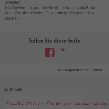
investiert.
Die Gewinnerin oder der Gewinner hat nun bis Ende
2027 Zeit, ihren/seinen Gewinnanspruch geltend zu
machen.
Teilen Sie diese Seite
Alle Angaben ohne Gewähr.
Zertifikate