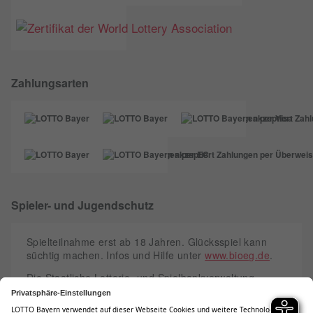
Zahlungsarten
Spieler- und Jugendschutz
Spielteilnahme erst ab 18 Jahren. Glücksspiel kann
süchtig machen. Infos und Hilfe unter
www.bioeg.de
.
Die Staatliche Lotterie- und Spielbankverwaltung
verfügt über eine Erlaubnis der zuständigen
Glücksspielaufsichtsbehörde und steht unter deren