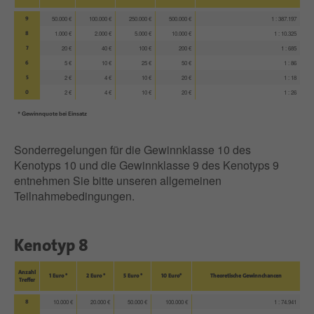
9
50.000 €
100.000 €
250.000 €
500.000 €
1 : 387.197
8
1.000 €
2.000 €
5.000 €
10.000 €
1 : 10.325
7
20 €
40 €
100 €
200 €
1 : 685
6
5 €
10 €
25 €
50 €
1 : 86
5
2 €
4 €
10 €
20 €
1 : 18
0
2 €
4 €
10 €
20 €
1 : 26
* Gewinnquote bei Einsatz
Sonderregelungen für die Gewinnklasse 10 des
Kenotyps 10 und die Gewinnklasse 9 des Kenotyps 9
entnehmen Sie bitte unseren allgemeinen
Teilnahmebedingungen.
Kenotyp 8
Anzahl
1 Euro *
2 Euro *
5 Euro *
10 Euro*
Theoretische Gewinnchancen
Treffer
8
10.000 €
20.000 €
50.000 €
100.000 €
1 : 74.941