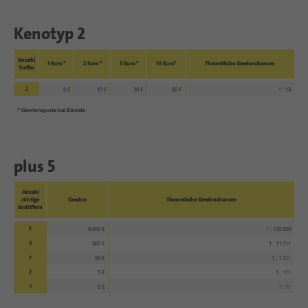
Kenotyp 2
Anzahl
1 Euro *
2 Euro *
5 Euro *
10 Euro*
Theoretische Gewinnchancen
Treffer
2
6 €
12 €
30 €
60 €
1 : 13
* Gewinnquote bei Einsatz
plus 5
Anzahl
richtige
Gewinn
Theoretische Gewinnchancen
Endziffern
5
5.000 €
1 : 100.000
4
500 €
1 : 11.111
3
50 €
1 : 1.111
2
5 €
1 : 111
1
2 €
1 : 11