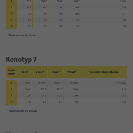
7
100 €
200 €
500 €
1.000 €
1 : 2.436
6
15 €
30 €
75 €
150 €
1 : 199
5
2 €
4 €
10 €
20 €
1 : 31
4
1 €
2 €
5 €
10 €
1 : 8
0
1 €
2 €
5 €
10 €
1 : 18
* Gewinnquote bei Einsatz
Kenotyp 7
Anzahl
1 Euro *
2 Euro *
5 Euro *
10 Euro*
Theoretische Gewinnchancen
Treffer
7
1.000 €
2.000 €
5.000 €
10.000 €
1 : 15.464
6
100 €
200 €
500 €
1.000 €
1 : 619
5
12 €
24 €
60 €
120 €
1 : 63
4
1 €
2 €
5 €
10 €
1 : 13
* Gewinnquote bei Einsatz