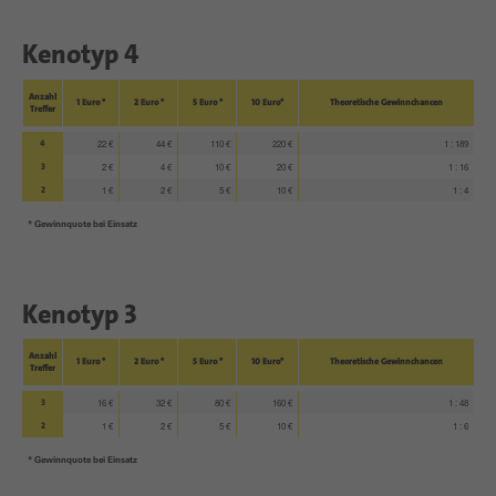
Kenotyp 4
Anzahl
1 Euro *
2 Euro *
5 Euro *
10 Euro*
Theoretische Gewinnchancen
Treffer
4
22 €
44 €
110 €
220 €
1 : 189
3
2 €
4 €
10 €
20 €
1 : 16
2
1 €
2 €
5 €
10 €
1 : 4
* Gewinnquote bei Einsatz
Kenotyp 3
Anzahl
1 Euro *
2 Euro *
5 Euro *
10 Euro*
Theoretische Gewinnchancen
Treffer
3
16 €
32 €
80 €
160 €
1 : 48
2
1 €
2 €
5 €
10 €
1 : 6
* Gewinnquote bei Einsatz