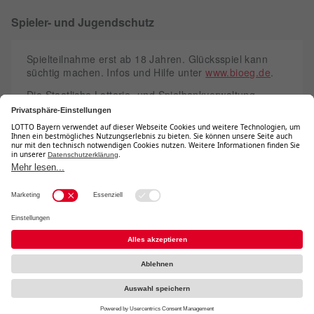
Spieler- und Jugendschutz
Spielteilnahme erst ab 18 Jahren. Glücksspiel kann
süchtig machen. Infos und Hilfe unter
www.bioeg.de
.
Die Staatliche Lotterie- und Spielbankverwaltung
verfügt über eine Erlaubnis der zuständigen
Glücksspielaufsichtsbehörde und steht unter deren
Aufsicht.
Teilnahmebedingungen
Barrierefreiheit
Datenschutz
Kontakt
Impressum
Sitemap