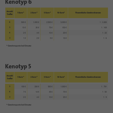
Kenotyp 6
Anzahl
1 Euro *
2 Euro *
5 Euro *
10 Euro*
Theoretische Gewinnchancen
Treffer
6
500 €
1.000 €
2.500 €
5.000 €
1 : 3.383
5
15 €
30 €
75 €
150 €
1 : 169
4
2 €
4 €
10 €
20 €
1 : 22
3
1 €
2 €
5 €
10 €
1 : 6
* Gewinnquote bei Einsatz
Kenotyp 5
Anzahl
1 Euro *
2 Euro *
5 Euro *
10 Euro*
Theoretische Gewinnchancen
Treffer
5
100 €
200 €
500 €
1.000 €
1 : 781
4
7 €
14 €
35 €
70 €
1 : 50
3
2 €
4 €
10 €
20 €
1 : 9
* Gewinnquote bei Einsatz