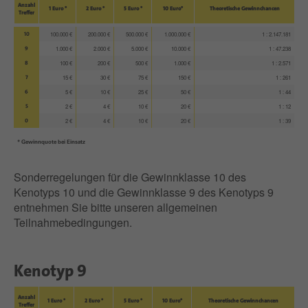
Anzahl
1 Euro *
2 Euro *
5 Euro *
10 Euro*
Theoretische Gewinnchancen
Treffer
10
100.000 €
200.000 €
500.000 €
1.000.000 €
1 : 2.147.181
9
1.000 €
2.000 €
5.000 €
10.000 €
1 : 47.238
8
100 €
200 €
500 €
1.000 €
1 : 2.571
7
15 €
30 €
75 €
150 €
1 : 261
6
5 €
10 €
25 €
50 €
1 : 44
5
2 €
4 €
10 €
20 €
1 : 12
0
2 €
4 €
10 €
20 €
1 : 39
* Gewinnquote bei Einsatz
Sonderregelungen für die Gewinnklasse 10 des
Kenotyps 10 und die Gewinnklasse 9 des Kenotyps 9
entnehmen Sie bitte unseren allgemeinen
Teilnahmebedingungen.
Kenotyp 9
Anzahl
1 Euro *
2 Euro *
5 Euro *
10 Euro*
Theoretische Gewinnchancen
Treffer