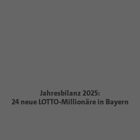
Jahresbilanz 2025:
24 neue LOTTO-Millionäre in Bayern