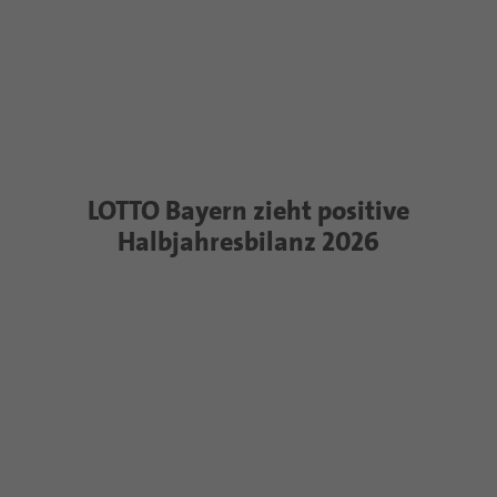
LOTTO Bayern zieht positive
Halbjahresbilanz 2026