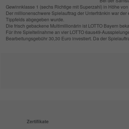
Bei der Samst
Gewinnklasse 1 (sechs Richtige mit Superzahl) in Höhe vo
Der millionenschwere Spielauftrag der Unterfränkin war der
Tippfelds abgegeben wurde.
Die frisch gebackene Multimillionärin ist LOTTO Bayern bekan
Für ihre Spielteilnahme an vier LOTTO 6aus49-Ausspielungen
Bearbeitungsgebühr 30,30 Euro investiert. Da der Spielauf
Zertifikate