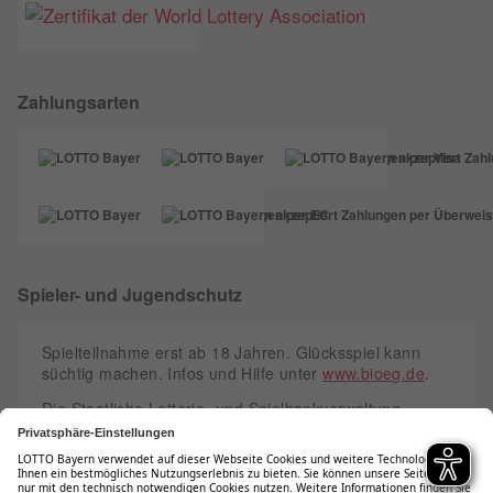
Zahlungsarten
Spieler- und Jugendschutz
Spielteilnahme erst ab 18 Jahren. Glücksspiel kann
süchtig machen. Infos und Hilfe unter
www.bioeg.de
.
Die Staatliche Lotterie- und Spielbankverwaltung
verfügt über eine Erlaubnis der zuständigen
Glücksspielaufsichtsbehörde und steht unter deren
Aufsicht.