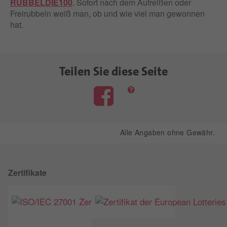
RUBBELDIE100
. Sofort nach dem Aufreißen oder
Freirubbeln weiß man, ob und wie viel man gewonnen
hat.
Teilen Sie diese Seite
Alle Angaben ohne Gewähr.
Zertifikate